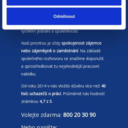
Jsme
HR agentura
s pobočkami v
Moravskoslezském kraji
a Polsku. Zakládáme
Odmítnout
si na individuálním a férovém přístupu,
rychlém jednání a spolehlivosti.
Naší prioritou je vždy
spokojenost zájemce
nebo zájemkyně o zaměstnání
. Na základě
společného rozhovoru se snažíme doporučit
a zprostředkovat tu nejvhodnější pracovní
nabídku.
Od roku 2014 v nás vložilo důvěru více než
40
tisíc uchazečů o práci
. Průměrně nás hodnotí
známkou
4,7 z 5
.
Volejte zdarma:
800 20 30 90
Nebo napište: