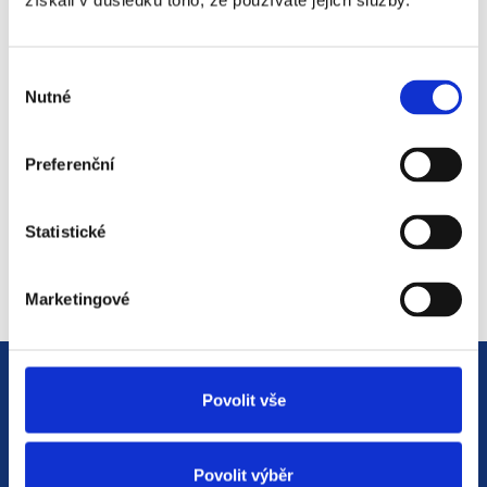
získali v důsledku toho, že používáte jejich služby.
#3 HR Abeceda: Od A do Z
světem personalistiky
Výběr
12. 8. 2025
Nutné
souhlasu
Preferenční
#2 HR Abeceda: Od A do Z
světem personalistiky
Statistické
22. 7. 2025
Marketingové
Povolit vše
Povolit výběr