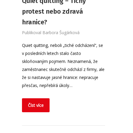
Quiet quitting – Tichý
protest nebo zdravá
hranice?
Publikoval
Barbora Šugárková
Quiet quitting, neboli „tiché odcházení“, se
v posledních letech stalo často
skloňovaným pojmem. Neznamená, že
zaměstnanec skutečně odchází z firmy, ale
že si nastavuje jasné hranice: nepracuje
přesčas, nepřebírá úkoly…
Číst více