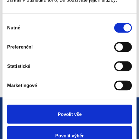
získali v důsledku toho, že používáte jejich služby.
#3 HR Abeceda: Od A do Z
světem personalistiky
Výběr
12. 8. 2025
Nutné
souhlasu
Preferenční
#2 HR Abeceda: Od A do Z
světem personalistiky
Statistické
22. 7. 2025
Marketingové
Povolit vše
Povolit výběr