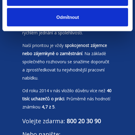
Jsme
HR agentura
s pobočkami v
Moravskoslezském kraji
a Polsku. Zakládáme
Odmítnout
si na individuálním a férovém přístupu,
rychlém jednání a spolehlivosti.
Naší prioritou je vždy
spokojenost zájemce
nebo zájemkyně o zaměstnání
. Na základě
společného rozhovoru se snažíme doporučit
a zprostředkovat tu nejvhodnější pracovní
nabídku.
Od roku 2014 v nás vložilo důvěru více než
40
tisíc uchazečů o práci
. Průměrně nás hodnotí
známkou
4,7 z 5
.
Volejte zdarma:
800 20 30 90
Nebo napište: