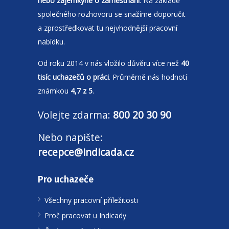
nebo zájemkyně o zaměstnání
. Na základě
společného rozhovoru se snažíme doporučit
a zprostředkovat tu nejvhodnější pracovní
nabídku.
Od roku 2014 v nás vložilo důvěru více než
40
tisíc uchazečů o práci
. Průměrně nás hodnotí
známkou
4,7 z 5
.
Volejte zdarma:
800 20 30 90
Nebo napište:
recepce@indicada.cz
Pro uchazeče
Všechny pracovní příležitosti
Proč pracovat u Indicady