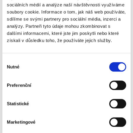
sociálních médií a analýze naší návštěvnosti využíváme
jako: „Jaký bude kolektiv? Zapadnu do něj?
soubory cookie. Informace o tom, jak náš web používáte,
Budu práci zvládat?“ Období adaptace…
sdílíme se svými partnery pro sociální média, inzerci a
analýzy. Partneři tyto údaje mohou zkombinovat s
dalšími informacemi, které jste jim poskytli nebo které
Číst více
získali v důsledku toho, že používáte jejich služby.
Výběr
Nutné
souhlasu
Preferenční
Statistické
Pro uchazeče
Pro zaměstnance
Marketingové