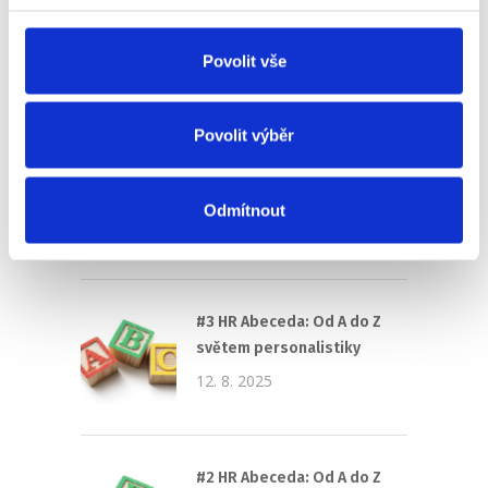
Pro HR
Povolit vše
Recent
Popular
Comments
Povolit výběr
(Ne)komunikace se
zaměstnavatelem
Odmítnout
18. 9. 2025
#3 HR Abeceda: Od A do Z
světem personalistiky
12. 8. 2025
#2 HR Abeceda: Od A do Z