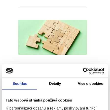
Jak se dobře adaptovat v
novém zaměstnání
Souhlas
Detaily
Více o cookies
Publikoval
Barbora Šugárková
Prošli jste úspěšně výběrovým řízením a
Tato webová stránka používá cookies
čeká Vás nástup do nového zaměstnání?
K personalizaci obsahu a reklam, poskytování funkcí
Možná Vám běží hlavou spousta otázek,