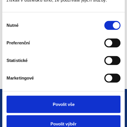
získali v důsledku toho, že používáte jejich služby.
#3 HR Abeceda: Od A do Z
světem personalistiky
Výběr
12. 8. 2025
Nutné
souhlasu
Preferenční
#2 HR Abeceda: Od A do Z
světem personalistiky
Statistické
22. 7. 2025
Marketingové
Povolit vše
Povolit výběr