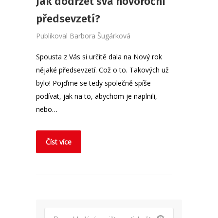
Jak dodržet svá novoroční
předsevzetí?
Publikoval
Barbora Šugárková
Spousta z Vás si určitě dala na Nový rok
nějaké předsevzetí. Což o to. Takových už
bylo! Pojďme se tedy společně spíše
podívat, jak na to, abychom je naplnili,
nebo…
Číst více