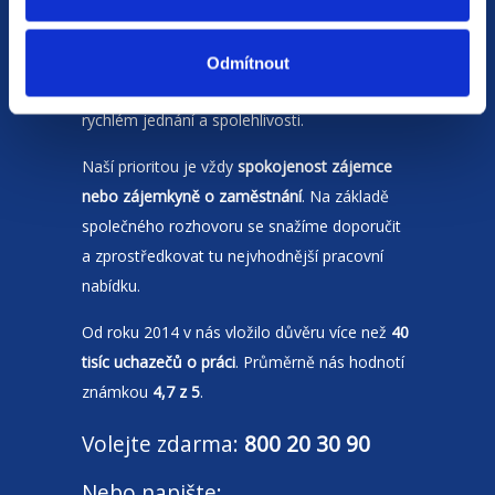
Jsme
HR agentura
s pobočkami v
Moravskoslezském kraji
a Polsku. Zakládáme
Odmítnout
si na individuálním a férovém přístupu,
rychlém jednání a spolehlivosti.
Naší prioritou je vždy
spokojenost zájemce
nebo zájemkyně o zaměstnání
. Na základě
společného rozhovoru se snažíme doporučit
a zprostředkovat tu nejvhodnější pracovní
nabídku.
Od roku 2014 v nás vložilo důvěru více než
40
tisíc uchazečů o práci
. Průměrně nás hodnotí
známkou
4,7 z 5
.
Volejte zdarma:
800 20 30 90
Nebo napište: