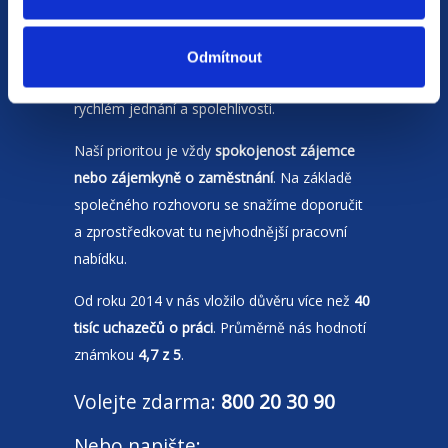
Jsme
HR agentura
s pobočkami v
Moravskoslezském kraji
a Polsku. Zakládáme
Odmítnout
si na individuálním a férovém přístupu,
rychlém jednání a spolehlivosti.
Naší prioritou je vždy
spokojenost zájemce
nebo zájemkyně o zaměstnání
. Na základě
společného rozhovoru se snažíme doporučit
a zprostředkovat tu nejvhodnější pracovní
nabídku.
Od roku 2014 v nás vložilo důvěru více než
40
tisíc uchazečů o práci
. Průměrně nás hodnotí
známkou
4,7 z 5
.
Volejte zdarma:
800 20 30 90
Nebo napište: