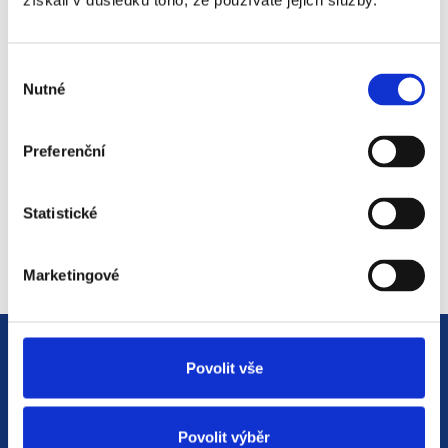
získali v důsledku toho, že používáte jejich služby.
#3 HR Abeceda: Od A do Z
světem personalistiky
Výběr
12. 8. 2025
Nutné
souhlasu
Preferenční
#2 HR Abeceda: Od A do Z
světem personalistiky
Statistické
22. 7. 2025
Marketingové
Povolit vše
Povolit výběr