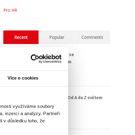
Pro HR
Recent
Popular
Comments
(Ne)komunikace se
zaměstnavatelem
18. 9. 2025
Více o cookies
#3 HR Abeceda: Od A do Z světem
personalistiky
ěvnosti využíváme soubory
, inzerci a analýzy. Partneři
12. 8. 2025
li v důsledku toho, že