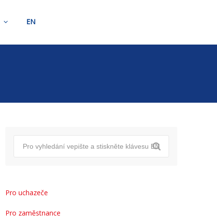
t
EN
Pro uchazeče
Pro zaměstnance