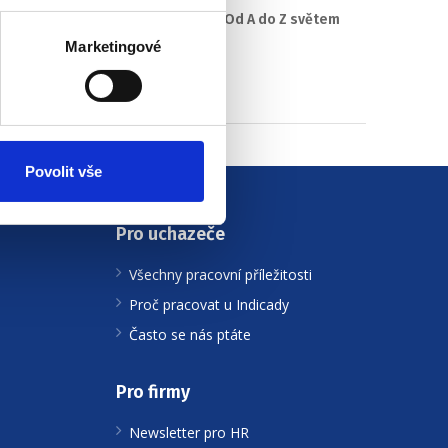
#2 HR Abeceda: Od A do Z světem
personalistiky
Marketingové
22. 7. 2025
Povolit vše
Pro uchazeče
Všechny pracovní příležitosti
Proč pracovat u Indicady
Často se nás ptáte
Pro firmy
Newsletter pro HR