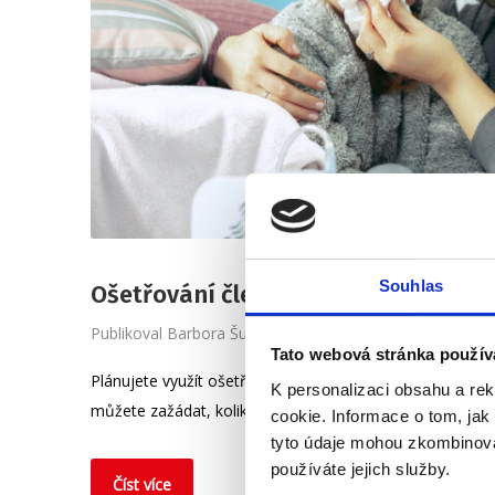
Souhlas
Ošetřování člena rodiny (OČR)
Publikoval
Barbora Šugárková
Tato webová stránka použív
Plánujete využít ošetřování člena rodiny, co to vlastně 
K personalizaci obsahu a re
můžete zažádat, kolik dní můžete čerpat, kdo dávku vyp
cookie. Informace o tom, jak
tyto údaje mohou zkombinovat
používáte jejich služby.
Číst více