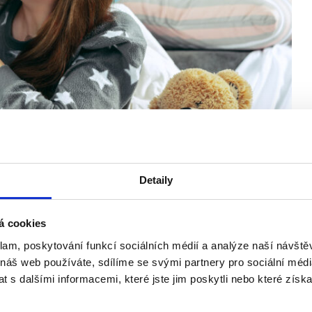
Detaily
á cookies
znamená, kdo na něj má nárok, za jakých podmínek, jak si o něj
klam, poskytování funkcí sociálních médií a analýze naší návšt
lácí…
 náš web používáte, sdílíme se svými partnery pro sociální média
 s dalšími informacemi, které jste jim poskytli nebo které získa