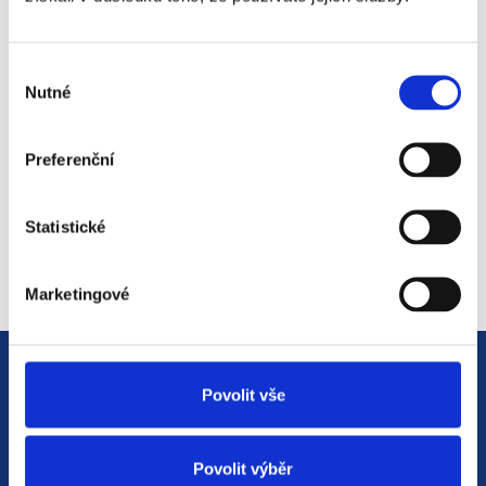
#3 HR Abeceda: Od A do Z
světem personalistiky
Výběr
12. 8. 2025
Nutné
souhlasu
Preferenční
#2 HR Abeceda: Od A do Z
světem personalistiky
Statistické
22. 7. 2025
Marketingové
Povolit vše
Povolit výběr