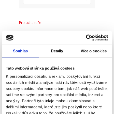
Pro uchazeče
Pro zaměstnance
Pro HR
Souhlas
Detaily
Více o cookies
Recent
Popular
Comments
Tato webová stránka používá cookies
K personalizaci obsahu a reklam, poskytování funkcí
(Ne)komunikace se
sociálních médií a analýze naší návštěvnosti využíváme
zaměstnavatelem
soubory cookie. Informace o tom, jak náš web používáte,
sdílíme se svými partnery pro sociální média, inzerci a
18. 9. 2025
analýzy. Partneři tyto údaje mohou zkombinovat s
dalšími informacemi, které jste jim poskytli nebo které
získali v důsledku toho, že používáte jejich služby.