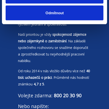
Jsme
HR agentura
s pobočkami v
Moravskoslezském kraji
a Polsku. Zakládáme
Odmítnout
si na individuálním a férovém přístupu,
rychlém jednání a spolehlivosti.
Naší prioritou je vždy
spokojenost zájemce
nebo zájemkyně o zaměstnání
. Na základě
společného rozhovoru se snažíme doporučit
a zprostředkovat tu nejvhodnější pracovní
nabídku.
Od roku 2014 v nás vložilo důvěru více než
40
tisíc uchazečů o práci
. Průměrně nás hodnotí
známkou
4,7 z 5
.
Volejte zdarma:
800 20 30 90
Nebo napište: