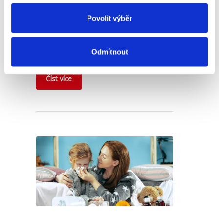
Zajímá vás, jaké změny nastaly v roce
Povolit výběr
2024 v oblasti DPP (Dohoda o provedení
práce) a co nás čeká v roce 2025. Monika
nám vše přehledně sepsala.
Odmítnout
Číst více