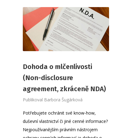
Dohoda o mlčenlivosti
(Non-disclosure
agreement, zkráceně NDA)
Publikoval
Barbora Šugárková
Potřebujete ochránit své know-how,
duševní vlastnictví či jiné cenné informace?
Nejpoužívanějším právním nástrojem
ochrany cenných informací je dohoda o