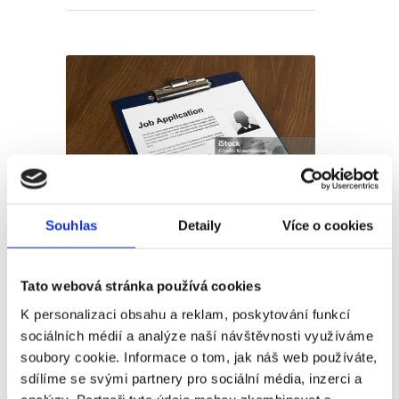
Krok za krokem – efektivní
Souhlas
Detaily
Více o cookies
hledání práce
Tato webová stránka používá cookies
Publikoval
Barbora Šugárková
K personalizaci obsahu a reklam, poskytování funkcí
Přemýšlíte, jak efektivně hledat práci, a jak
sociálních médií a analýze naší návštěvnosti využíváme
zabránit tomu, aby Váš životopis nebyl jen
soubory cookie. Informace o tom, jak náš web používáte,
další do počtu? Na to se podíváme s
sdílíme se svými partnery pro sociální média, inzerci a