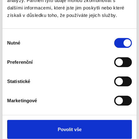
analýzy. Partneři tyto údaje mohou zkombinovat s
Petrou.
dalšími informacemi, které jste jim poskytli nebo které
získali v důsledku toho, že používáte jejich služby.
Číst více
Výběr
Nutné
souhlasu
Preferenční
Statistické
Marketingové
Novinky v oblasti DPP
Publikoval
Barbora Šugárková
Povolit vše