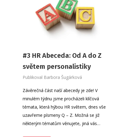
#3 HR Abeceda: Od A do Z
světem personalistiky
Publikoval
Barbora Šugárková
Závěrečná část naší abecedy je zde! V
minulém týdnu jsme procházeli klíčová
témata, která hýbou HR světem, dnes vše
uzavřeme písmeny Q – Z. Možná se již
některým tématům věnujete, jiná vás…