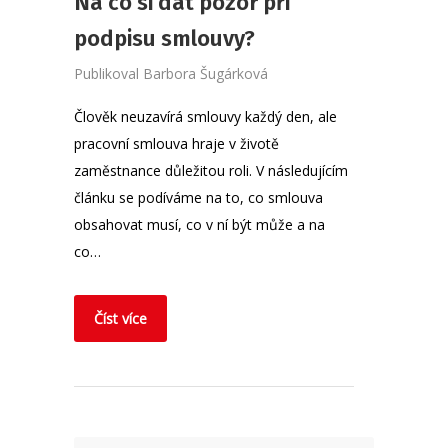
Na co si dát pozor při
podpisu smlouvy?
Publikoval
Barbora Šugárková
Člověk neuzavírá smlouvy každý den, ale
pracovní smlouva hraje v životě
zaměstnance důležitou roli. V následujícím
článku se podíváme na to, co smlouva
obsahovat musí, co v ní být může a na
co…
Číst více