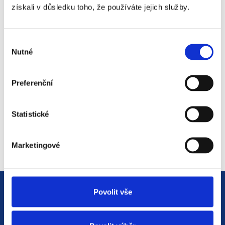
získali v důsledku toho, že používáte jejich služby.
#3 HR Abeceda: Od A do Z
světem personalistiky
Výběr
Nutné
12. 8. 2025
souhlasu
Preferenční
#2 HR Abeceda: Od A do Z
světem personalistiky
Statistické
22. 7. 2025
Marketingové
Povolit vše