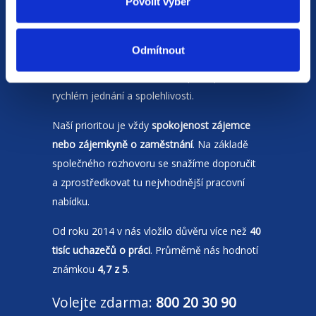
Povolit výběr
Jsme
HR agentura
s pobočkami v
Odmítnout
Moravskoslezském kraji
a Polsku. Zakládáme
si na individuálním a férovém přístupu,
rychlém jednání a spolehlivosti.
Naší prioritou je vždy
spokojenost zájemce
nebo zájemkyně o zaměstnání
. Na základě
společného rozhovoru se snažíme doporučit
a zprostředkovat tu nejvhodnější pracovní
nabídku.
Od roku 2014 v nás vložilo důvěru více než
40
tisíc uchazečů o práci
. Průměrně nás hodnotí
známkou
4,7 z 5
.
Volejte zdarma:
800 20 30 90