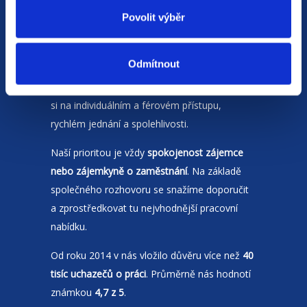
Povolit výběr
Odmítnout
Jsme
HR agentura
s pobočkami v
Moravskoslezském kraji
a Polsku. Zakládáme
si na individuálním a férovém přístupu,
rychlém jednání a spolehlivosti.
Naší prioritou je vždy
spokojenost zájemce
nebo zájemkyně o zaměstnání
. Na základě
společného rozhovoru se snažíme doporučit
a zprostředkovat tu nejvhodnější pracovní
nabídku.
Od roku 2014 v nás vložilo důvěru více než
40
tisíc uchazečů o práci
. Průměrně nás hodnotí
známkou
4,7 z 5
.