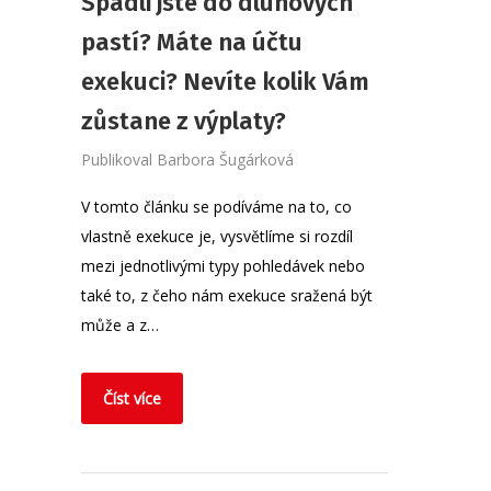
Spadli jste do dluhových
pastí? Máte na účtu
exekuci? Nevíte kolik Vám
zůstane z výplaty?
Publikoval
Barbora Šugárková
V tomto článku se podíváme na to, co
vlastně exekuce je, vysvětlíme si rozdíl
mezi jednotlivými typy pohledávek nebo
také to, z čeho nám exekuce sražená být
může a z…
Číst více