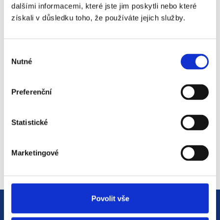
18. 9. 2025
dalšími informacemi, které jste jim poskytli nebo které
získali v důsledku toho, že používáte jejich služby.
#3 HR Abeceda: Od A do Z
Výběr
světem personalistiky
Nutné
souhlasu
12. 8. 2025
Preferenční
#2 HR Abeceda: Od A do Z
Statistické
světem personalistiky
22. 7. 2025
Marketingové
Povolit vše