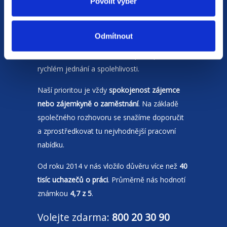
Povolit výběr
Jsme
HR agentura
s pobočkami v
Odmítnout
Moravskoslezském kraji
a Polsku. Zakládáme
si na individuálním a férovém přístupu,
rychlém jednání a spolehlivosti.
Naší prioritou je vždy
spokojenost zájemce
nebo zájemkyně o zaměstnání
. Na základě
společného rozhovoru se snažíme doporučit
a zprostředkovat tu nejvhodnější pracovní
nabídku.
Od roku 2014 v nás vložilo důvěru více než
40
tisíc uchazečů o práci
. Průměrně nás hodnotí
známkou
4,7 z 5
.
Volejte zdarma:
800 20 30 90