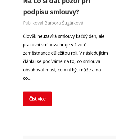
Na co si dát pozor při
podpisu smlouvy?
Publikoval
Barbora Šugárková
Člověk neuzavírá smlouvy každý den, ale
pracovní smlouva hraje v životě
zaměstnance důležitou roli. V následujícím
článku se podíváme na to, co smlouva
obsahovat musí, co v ní být může a na
co…
Číst více