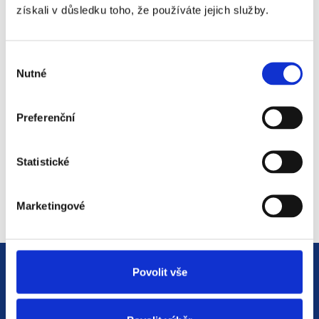
získali v důsledku toho, že používáte jejich služby.
#3 HR Abeceda: Od A do Z
světem personalistiky
Výběr
Nutné
12. 8. 2025
souhlasu
Preferenční
#2 HR Abeceda: Od A do Z
světem personalistiky
Statistické
22. 7. 2025
Marketingové
Povolit vše