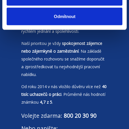
Jsme
HR agentura
s pobočkami v
Moravskoslezském kraji
a Polsku. Zakládáme
Odmítnout
si na individuálním a férovém přístupu,
rychlém jednání a spolehlivosti.
Naší prioritou je vždy
spokojenost zájemce
nebo zájemkyně o zaměstnání
. Na základě
společného rozhovoru se snažíme doporučit
a zprostředkovat tu nejvhodnější pracovní
nabídku.
Od roku 2014 v nás vložilo důvěru více než
40
tisíc uchazečů o práci
. Průměrně nás hodnotí
známkou
4,7 z 5
.
Volejte zdarma:
800 20 30 90
Nebo napište: