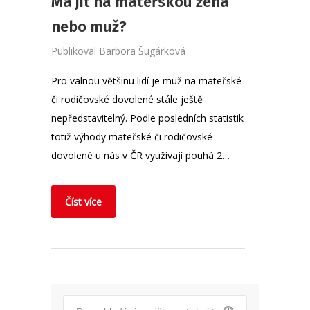
Má jít na mateřskou žena
nebo muž?
Publikoval
Barbora Šugárková
Pro valnou většinu lidí je muž na mateřské
či rodičovské dovolené stále ještě
nepředstavitelný. Podle posledních statistik
totiž výhody mateřské či rodičovské
dovolené u nás v ČR využívají pouhá 2…
Číst více