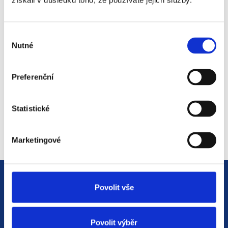
získali v důsledku toho, že používáte jejich služby.
#3 HR Abeceda: Od A do Z
světem personalistiky
Výběr
12. 8. 2025
Nutné
souhlasu
Preferenční
#2 HR Abeceda: Od A do Z
světem personalistiky
Statistické
22. 7. 2025
Marketingové
Povolit vše
Povolit výběr