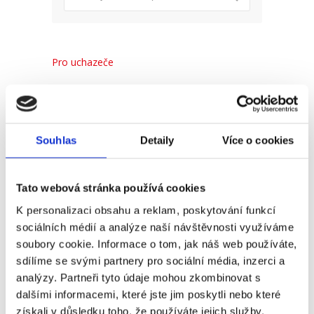
Pro uchazeče
Pro zaměstnance
Pro HR
Souhlas
Detaily
Více o cookies
Recent
Popular
Comments
Tato webová stránka používá cookies
K personalizaci obsahu a reklam, poskytování funkcí
(Ne)komunikace se
sociálních médií a analýze naší návštěvnosti využíváme
zaměstnavatelem
soubory cookie. Informace o tom, jak náš web používáte,
sdílíme se svými partnery pro sociální média, inzerci a
18. 9. 2025
analýzy. Partneři tyto údaje mohou zkombinovat s
dalšími informacemi, které jste jim poskytli nebo které
získali v důsledku toho, že používáte jejich služby.