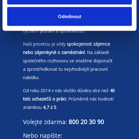
Jsme
HR agentura
s pobočkami v
Moravskoslezském kraji
a Polsku. Zakládáme
Odmítnout
si na individuálním a férovém přístupu,
rychlém jednání a spolehlivosti.
Naší prioritou je vždy
spokojenost zájemce
nebo zájemkyně o zaměstnání
. Na základě
společného rozhovoru se snažíme doporučit
a zprostředkovat tu nejvhodnější pracovní
nabídku.
Od roku 2014 v nás vložilo důvěru více než
40
tisíc uchazečů o práci
. Průměrně nás hodnotí
známkou
4,7 z 5
.
Volejte zdarma:
800 20 30 90
Nebo napište: