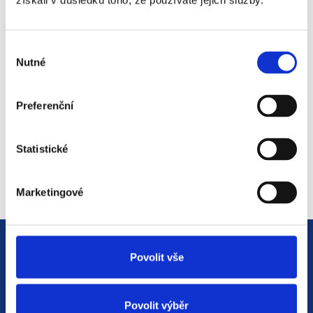
získali v důsledku toho, že používáte jejich služby.
#3 HR Abeceda: Od A do Z
světem personalistiky
Výběr
12. 8. 2025
Nutné
souhlasu
Preferenční
#2 HR Abeceda: Od A do Z
světem personalistiky
Statistické
22. 7. 2025
Marketingové
Povolit vše
Povolit výběr