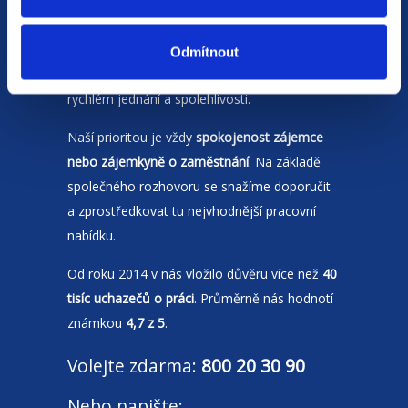
Jsme
HR agentura
s pobočkami v
Moravskoslezském kraji
a Polsku. Zakládáme
Odmítnout
si na individuálním a férovém přístupu,
rychlém jednání a spolehlivosti.
Naší prioritou je vždy
spokojenost zájemce
nebo zájemkyně o zaměstnání
. Na základě
společného rozhovoru se snažíme doporučit
a zprostředkovat tu nejvhodnější pracovní
nabídku.
Od roku 2014 v nás vložilo důvěru více než
40
tisíc uchazečů o práci
. Průměrně nás hodnotí
známkou
4,7 z 5
.
Volejte zdarma:
800 20 30 90
Nebo napište: