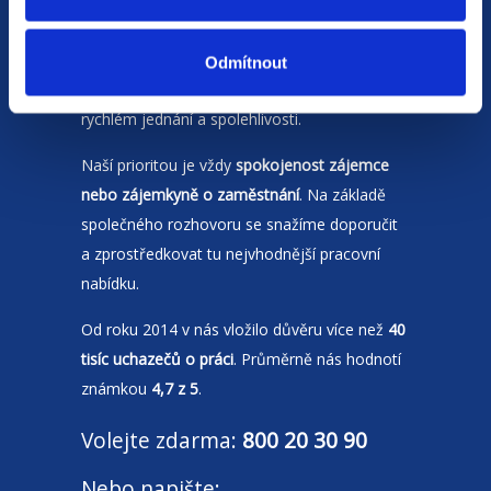
Jsme
HR agentura
s pobočkami v
Moravskoslezském kraji
a Polsku. Zakládáme
Odmítnout
si na individuálním a férovém přístupu,
rychlém jednání a spolehlivosti.
Naší prioritou je vždy
spokojenost zájemce
nebo zájemkyně o zaměstnání
. Na základě
společného rozhovoru se snažíme doporučit
a zprostředkovat tu nejvhodnější pracovní
nabídku.
Od roku 2014 v nás vložilo důvěru více než
40
tisíc uchazečů o práci
. Průměrně nás hodnotí
známkou
4,7 z 5
.
Volejte zdarma:
800 20 30 90
Nebo napište: