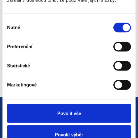
získali v důsledku toho, že používáte jejich služby.
#3 HR Abeceda: Od A do Z
světem personalistiky
Výběr
12. 8. 2025
Nutné
souhlasu
Preferenční
#2 HR Abeceda: Od A do Z
světem personalistiky
Statistické
22. 7. 2025
Marketingové
Povolit vše
Povolit výběr