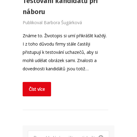
Testování kandidátů při
náboru
Publikoval
Barbora Šugárková
Známe to. Životopis si umí přikrášlit každý.
I z toho důvodu firmy stále častěji
přistupují k testování uchazečů, aby si
mohli udělat obrázek sami. Znalosti a
dovednosti kandidátů jsou totiž…
Číst více