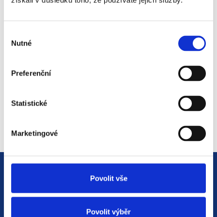
získali v důsledku toho, že používáte jejich služby.
#3 HR Abeceda: Od A do Z
světem personalistiky
Výběr
12. 8. 2025
Nutné
souhlasu
Preferenční
#2 HR Abeceda: Od A do Z
světem personalistiky
Statistické
22. 7. 2025
Marketingové
Povolit vše
Povolit výběr