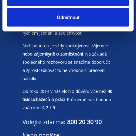
Jsme
HR agentura
s pobočkami v
Moravskoslezském kraji
a Polsku. Zakládáme
Odmítnout
si na individuálním a férovém přístupu,
rychlém jednání a spolehlivosti.
Naší prioritou je vždy
spokojenost zájemce
nebo zájemkyně o zaměstnání
. Na základě
společného rozhovoru se snažíme doporučit
a zprostředkovat tu nejvhodnější pracovní
nabídku.
Od roku 2014 v nás vložilo důvěru více než
40
tisíc uchazečů o práci
. Průměrně nás hodnotí
známkou
4,7 z 5
.
Volejte zdarma:
800 20 30 90
Nebo napište: