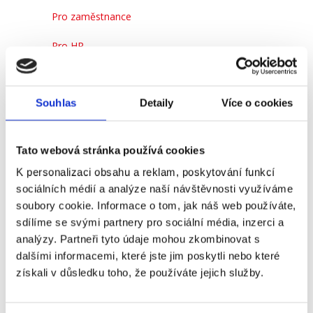
Pro zaměstnance
Pro HR
Souhlas
Detaily
Více o cookies
Recent
Popular
Comments
(Ne)komunikace se
Tato webová stránka používá cookies
zaměstnavatelem
K personalizaci obsahu a reklam, poskytování funkcí
18. 9. 2025
sociálních médií a analýze naší návštěvnosti využíváme
soubory cookie. Informace o tom, jak náš web používáte,
sdílíme se svými partnery pro sociální média, inzerci a
analýzy. Partneři tyto údaje mohou zkombinovat s
#3 HR Abeceda: Od A do Z
dalšími informacemi, které jste jim poskytli nebo které
světem personalistiky
získali v důsledku toho, že používáte jejich služby.
12. 8. 2025