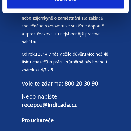
Naší prioritou je vždy
spokojenost zájemce
nebo zájemkyně o zaměstnání
. Na základě
společného rozhovoru se snažíme doporučit
a zprostředkovat tu nejvhodnější pracovní
nabídku.
Od roku 2014 v nás vložilo důvěru více než
40
tisíc uchazečů o práci
. Průměrně nás hodnotí
známkou
4,7 z 5
.
Volejte zdarma:
800 20 30 90
Nebo napište:
recepce@indicada.cz
Pro uchazeče