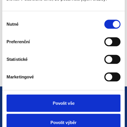
#3 HR Abeceda: Od A do Z
světem personalistiky
Výběr
12. 8. 2025
Nutné
souhlasu
Preferenční
#2 HR Abeceda: Od A do Z
světem personalistiky
Statistické
22. 7. 2025
Marketingové
Povolit vše
Povolit výběr