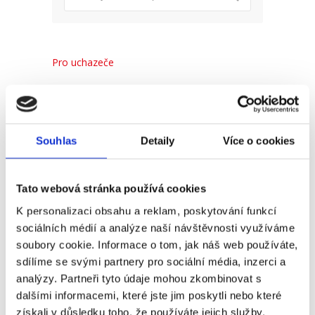
Pro uchazeče
Pro zaměstnance
Pro HR
Souhlas
Detaily
Více o cookies
Recent
Popular
Comments
Tato webová stránka používá cookies
K personalizaci obsahu a reklam, poskytování funkcí
(Ne)komunikace se
sociálních médií a analýze naší návštěvnosti využíváme
zaměstnavatelem
soubory cookie. Informace o tom, jak náš web používáte,
sdílíme se svými partnery pro sociální média, inzerci a
18. 9. 2025
analýzy. Partneři tyto údaje mohou zkombinovat s
dalšími informacemi, které jste jim poskytli nebo které
získali v důsledku toho, že používáte jejich služby.