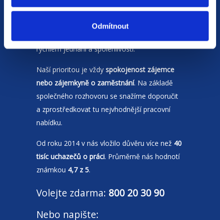
Jsme
HR agentura
s pobočkami v
Moravskoslezském kraji
a Polsku. Zakládáme
Odmítnout
si na individuálním a férovém přístupu,
rychlém jednání a spolehlivosti.
Naší prioritou je vždy
spokojenost zájemce
nebo zájemkyně o zaměstnání
. Na základě
společného rozhovoru se snažíme doporučit
a zprostředkovat tu nejvhodnější pracovní
nabídku.
Od roku 2014 v nás vložilo důvěru více než
40
tisíc uchazečů o práci
. Průměrně nás hodnotí
známkou
4,7 z 5
.
Volejte zdarma:
800 20 30 90
Nebo napište: