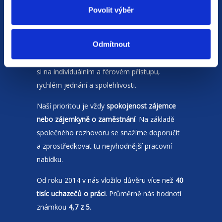
Povolit výběr
Odmítnout
Jsme
HR agentura
s pobočkami v
Moravskoslezském kraji
a Polsku. Zakládáme
si na individuálním a férovém přístupu,
rychlém jednání a spolehlivosti.
Naší prioritou je vždy
spokojenost zájemce
nebo zájemkyně o zaměstnání
. Na základě
společného rozhovoru se snažíme doporučit
a zprostředkovat tu nejvhodnější pracovní
nabídku.
Od roku 2014 v nás vložilo důvěru více než
40
tisíc uchazečů o práci
. Průměrně nás hodnotí
známkou
4,7 z 5
.