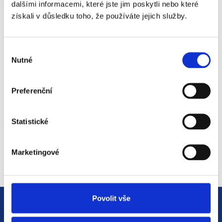
dalšími informacemi, které jste jim poskytli nebo které
získali v důsledku toho, že používáte jejich služby.
#3 HR Abeceda: Od A do Z
Výběr
světem personalistiky
Nutné
souhlasu
12. 8. 2025
Preferenční
#2 HR Abeceda: Od A do Z
Statistické
světem personalistiky
22. 7. 2025
Marketingové
Povolit vše