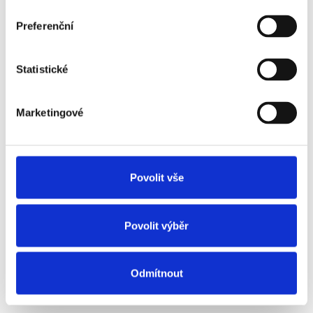
Preferenční
Jak úspěšně využít
Statistické
LinkedIn jako profesní síť?
Publikoval
Barbora Šugárková
Marketingové
LinkedIn je mocným nástrojem pro
budování profesních kontaktů, hledání
nových pracovních příležitostí i prezentaci
Povolit vše
vaší osobní značky. Petra si pro vás
připravila 5 tipů, jak ho efektivně využít.
Povolit výběr
Číst více
Odmítnout