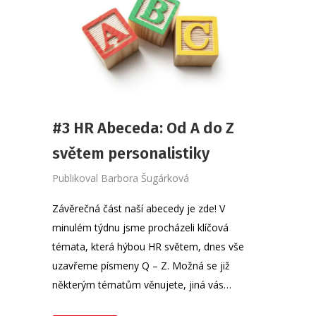
#3 HR Abeceda: Od A do Z
světem personalistiky
Publikoval
Barbora Šugárková
Závěrečná část naší abecedy je zde! V
minulém týdnu jsme procházeli klíčová
témata, která hýbou HR světem, dnes vše
uzavřeme písmeny Q – Z. Možná se již
některým tématům věnujete, jiná vás…