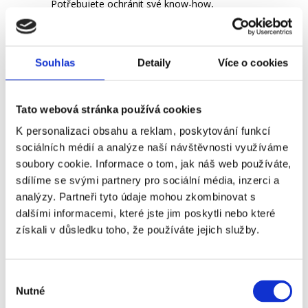
Potřebujete ochránit své know-how,
duševní vlastnictví či jiné cenné informace?
Nejpoužívanějším právním nástrojem
ochrany cenných informací je dohoda o
Souhlas
Detaily
Více o cookies
mlčenlivosti (NDA). Co by měla obsahovat
a na co si dát…
Tato webová stránka používá cookies
K personalizaci obsahu a reklam, poskytování funkcí
Číst více
sociálních médií a analýze naší návštěvnosti využíváme
soubory cookie. Informace o tom, jak náš web používáte,
sdílíme se svými partnery pro sociální média, inzerci a
analýzy. Partneři tyto údaje mohou zkombinovat s
dalšími informacemi, které jste jim poskytli nebo které
získali v důsledku toho, že používáte jejich služby.
Výběr
Nutné
souhlasu