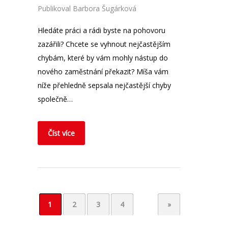
Publikoval
Barbora Šugárková
Hledáte práci a rádi byste na pohovoru
zazářili? Chcete se vyhnout nejčastějším
chybám, které by vám mohly nástup do
nového zaměstnání překazit? Míša vám
níže přehledně sepsala nejčastější chyby
společně…
Číst více
1
2
3
4
»