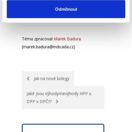
nedostanou, to, jak o něm mluvíte v
soukromí, svým způsobem ovlivňuje váš
Odmítnout
vztah.
Téma zpracoval
Marek Badura
(marek.badura@indicada.cz)
Post
Jak na nové kolegy
navigation
Jaké jsou výhody/nevýhody HPP x
DPP x DPČ??