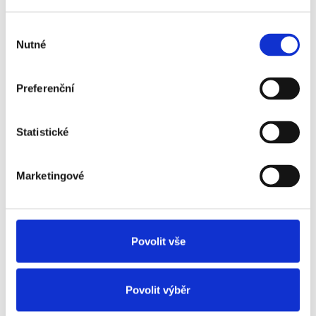
pro vašeho šéfa důležité
Výběr
Je dobré se občas vžít do role vašeho
Nutné
souhlasu
nadřízeného a podívat se na situaci jeho
očima. Snažte se porozumět jeho
Preferenční
prioritám: co je důležité pro něj nebo pro
ni, mělo by být důležité i pro vás.
Statistické
A rada na závěr..
Nestěžujte si a
Marketingové
nepomlouvejte
Nemůžete si myslet, že budete mít hezké
Povolit vše
vztahy s někým, koho za jeho zády
pomlouváte. I když si můžete myslet, že se
Povolit výběr
pomluvy k vašemu nadřízenému nikdy