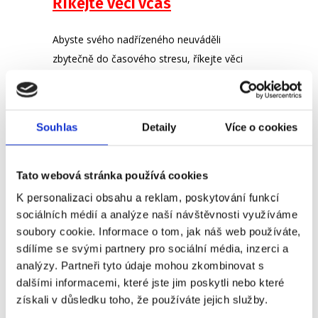
Říkejte věci včas
Abyste svého nadřízeného neuváděli
zbytečně do časového stresu, říkejte věci
včas. Platí to zvlášť tehdy, když máte v
práci problém, něčemu nerozumíte,
potřebujete v práci volno.
Souhlas
Detaily
Více o cookies
Na spolehlivosti se staví
Tato webová stránka používá cookies
Nejdůležitější věc je spolehlivost. Snažte
K personalizaci obsahu a reklam, poskytování funkcí
se vždy dodržet to, na čem jste se dohodli.
sociálních médií a analýze naší návštěvnosti využíváme
Choďte do práce včas. Když nemůžete do
soubory cookie. Informace o tom, jak náš web používáte,
práce přijít, včas se omluvte. Šéf si cení lidí
sdílíme se svými partnery pro sociální média, inzerci a
v týmu, na které se může spolehnout.
analýzy. Partneři tyto údaje mohou zkombinovat s
dalšími informacemi, které jste jim poskytli nebo které
Snažte se porozumět, co je
získali v důsledku toho, že používáte jejich služby.