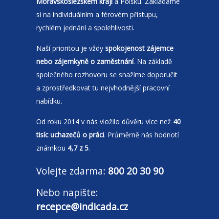
Moravskoslezském kraji
a Polsku. Zakládáme
si na individuálním a férovém přístupu,
rychlém jednání a spolehlivosti.
Naší prioritou je vždy
spokojenost zájemce
nebo zájemkyně o zaměstnání
. Na základě
společného rozhovoru se snažíme doporučit
a zprostředkovat tu nejvhodnější pracovní
nabídku.
Od roku 2014 v nás vložilo důvěru více než
40
tisíc uchazečů o práci
. Průměrně nás hodnotí
známkou
4,7 z 5
.
Volejte zdarma:
800 20 30 90
Nebo napište:
recepce@indicada.cz