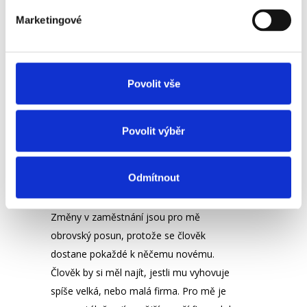
kariéře nejvíce posunulo?
Marketingové
K HR mi pomohl úřad práce, kde jsem
začínala jako praktikantka. Nějaký čas
Povolit vše
jsem mimo jiné pracovala i jako vedoucí
personálního oddělení a také jsem měla
možnost zabrousit do oblasti
Povolit výběr
zaměstnaneckých vztahů
v automobilovém průmyslu.
Odmítnout
Nejvíce mě posunula ta různorodost.
Změny v zaměstnání jsou pro mě
obrovský posun, protože se člověk
dostane pokaždé k něčemu novému.
Člověk by si měl najít, jestli mu vyhovuje
spíše velká, nebo malá firma. Pro mě je