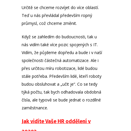
Určitě se chceme rozvíjet do více oblastí.
Teď u nás převládal především ropný
průmysl, což chceme změnit.
Když se zahledím do budoucnosti, tak u
nás vidím také více pozic spojených s IT.
Vidím, že půjdeme dopředu a bude i v naší
společnosti částečná automatizace. Ale i
přes určitou míru robotizace, lidé budou
stále potřeba. Především lidé, kteří roboty
budou obsluhovat a „učit je“. Co se tedy
týká počtu, tak bych odhadovala obdobná
čísla, ale typově se bude jednat o rozdílné
zaměstnance.
Jak vidíte Vaše HR oddělení v