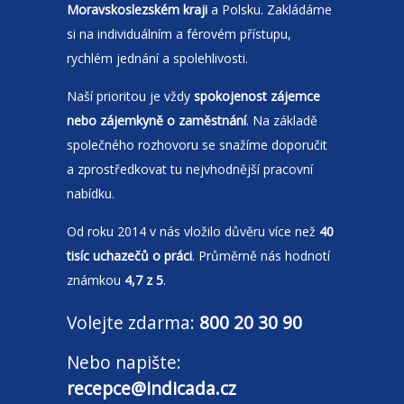
Moravskoslezském kraji
a Polsku. Zakládáme
si na individuálním a férovém přístupu,
rychlém jednání a spolehlivosti.
Naší prioritou je vždy
spokojenost zájemce
nebo zájemkyně o zaměstnání
. Na základě
společného rozhovoru se snažíme doporučit
a zprostředkovat tu nejvhodnější pracovní
nabídku.
Od roku 2014 v nás vložilo důvěru více než
40
tisíc uchazečů o práci
. Průměrně nás hodnotí
známkou
4,7 z 5
.
Volejte zdarma:
800 20 30 90
Nebo napište:
recepce@indicada.cz