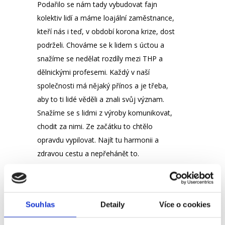
Podařilo se nám tady vybudovat fajn
kolektiv lidí a máme loajální zaměstnance,
kteří nás i teď, v období korona krize, dost
podrželi. Chováme se k lidem s úctou a
snažíme se nedělat rozdíly mezi THP a
dělnickými profesemi. Každý v naší
společnosti má nějaký přínos a je třeba,
aby to ti lidé věděli a znali svůj význam.
Snažíme se s lidmi z výroby komunikovat,
chodit za nimi. Ze začátku to chtělo
opravdu vypilovat. Najít tu harmonii a
zdravou cestu a nepřehánět to.
Za sebe také doporučuji, pokud je
možnost, je třeba si práci ostatních
zaměstnanců zkusit. Já jsem měla
Souhlas
Detaily
Více o cookies
možnost vyzkoušet práci na lakovně a