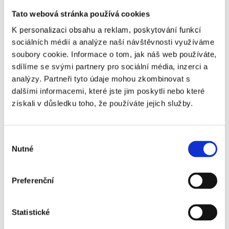
nebyla to žádná sranda. Musím říct, že
Tato webová stránka používá cookies
jsou naši zaměstnanci opravdu šikovní a
K personalizaci obsahu a reklam, poskytování funkcí
zruční. Plánujeme s kolegyní také zamířit
sociálních médií a analýze naší návštěvnosti využíváme
do svařovací školičky. 🙂
soubory cookie. Informace o tom, jak náš web používáte,
sdílíme se svými partnery pro sociální média, inzerci a
Na čem v současné době
analýzy. Partneři tyto údaje mohou zkombinovat s
pracujete, co řešíte a v čem byste
dalšími informacemi, které jste jim poskytli nebo které
získali v důsledku toho, že používáte jejich služby.
uvítal zkušenost od ostatních?
Určitě by se nám hodila pomoc v oblasti
Výběr
HR marketingu. Dost se inspiruji na
Nutné
souhlasu
sociálních sítích a vím, že na tom někteří
také pracují, takže tipy by se hodily. Určitě
Preferenční
by bylo fajn si nasdílej zkušenosti např. i s
chatboty, virtuální realitou, gamifikací atd.
Statistické
Jak jste se k HR dostala a co Vás v