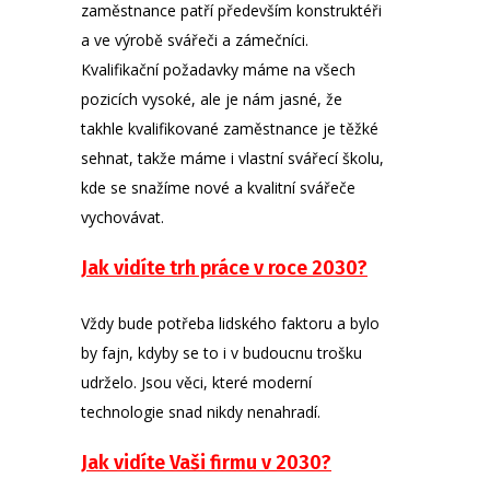
zaměstnance patří především konstruktéři
a ve výrobě svářeči a zámečníci.
Kvalifikační požadavky máme na všech
pozicích vysoké, ale je nám jasné, že
takhle kvalifikované zaměstnance je těžké
sehnat, takže máme i vlastní svářecí školu,
kde se snažíme nové a kvalitní svářeče
vychovávat.
Jak vidíte trh práce v roce 2030?
Vždy bude potřeba lidského faktoru a bylo
by fajn, kdyby se to i v budoucnu trošku
udrželo. Jsou věci, které moderní
technologie snad nikdy nenahradí.
Jak vidíte Vaši firmu v 2030?