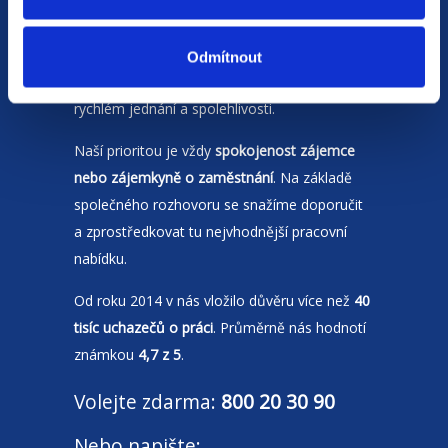
Jsme
HR agentura
s pobočkami v
Moravskoslezském kraji
a Polsku. Zakládáme
Odmítnout
si na individuálním a férovém přístupu,
rychlém jednání a spolehlivosti.
Naší prioritou je vždy
spokojenost zájemce
nebo zájemkyně o zaměstnání
. Na základě
společného rozhovoru se snažíme doporučit
a zprostředkovat tu nejvhodnější pracovní
nabídku.
Od roku 2014 v nás vložilo důvěru více než
40
tisíc uchazečů o práci
. Průměrně nás hodnotí
známkou
4,7 z 5
.
Volejte zdarma:
800 20 30 90
Nebo napište: