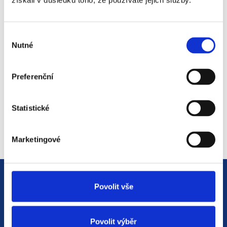
získali v důsledku toho, že používáte jejich služby.
#3 HR Abeceda: Od A do Z
světem personalistiky
Výběr
12. 8. 2025
Nutné
souhlasu
Preferenční
#2 HR Abeceda: Od A do Z
světem personalistiky
Statistické
22. 7. 2025
Marketingové
Povolit vše
Povolit výběr