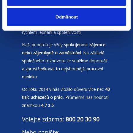
Jsme
HR agentura
s pobočkami v
Moravskoslezském kraji
a Polsku. Zakládáme
Odmítnout
si na individuálním a férovém přístupu,
rychlém jednání a spolehlivosti.
Naší prioritou je vždy
spokojenost zájemce
nebo zájemkyně o zaměstnání
. Na základě
společného rozhovoru se snažíme doporučit
a zprostředkovat tu nejvhodnější pracovní
nabídku.
Od roku 2014 v nás vložilo důvěru více než
40
tisíc uchazečů o práci
. Průměrně nás hodnotí
známkou
4,7 z 5
.
Volejte zdarma:
800 20 30 90
Nebo napište: