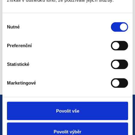
získali v důsledku toho, že používáte jejich služby.
#3 HR Abeceda: Od A do Z
světem personalistiky
Výběr
12. 8. 2025
Nutné
souhlasu
Preferenční
#2 HR Abeceda: Od A do Z
světem personalistiky
Statistické
22. 7. 2025
Marketingové
Povolit vše
Povolit výběr