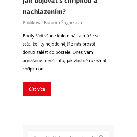
Jak bojovat s chřipkou a
nachlazením?
Publikoval
Barbora Šugárková
Bacily řádí všude kolem nás a může se
stát, že i ty nejodolnější z nás prostě
donutí zalézt do postele. Dnes Vám
přinášíme menší info, jak vlastně rozeznat
chřipku od…
Číst více