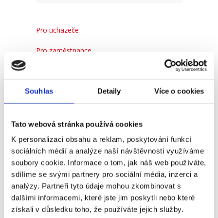
Pro uchazeče
Pro zaměstnance
Pro HR
Souhlas
Detaily
Více o cookies
Recent
Popular
Comments
Tato webová stránka používá cookies
K personalizaci obsahu a reklam, poskytování funkcí
(Ne)komunikace se
sociálních médií a analýze naší návštěvnosti využíváme
zaměstnavatelem
soubory cookie. Informace o tom, jak náš web používáte,
18. 9. 2025
sdílíme se svými partnery pro sociální média, inzerci a
analýzy. Partneři tyto údaje mohou zkombinovat s
dalšími informacemi, které jste jim poskytli nebo které
získali v důsledku toho, že používáte jejich služby.
#3 HR Abeceda: Od A do Z