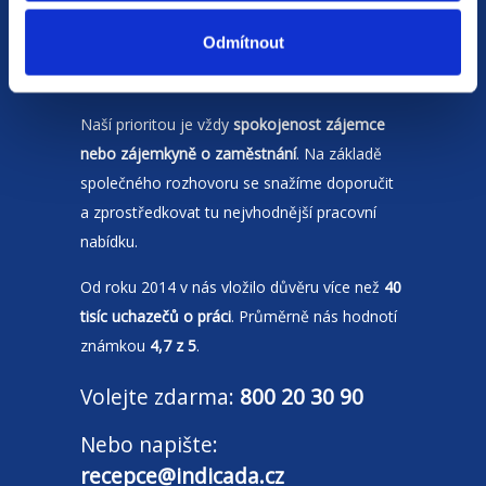
Moravskoslezském kraji
a Polsku. Zakládáme
Odmítnout
si na individuálním a férovém přístupu,
rychlém jednání a spolehlivosti.
Naší prioritou je vždy
spokojenost zájemce
nebo zájemkyně o zaměstnání
. Na základě
společného rozhovoru se snažíme doporučit
a zprostředkovat tu nejvhodnější pracovní
nabídku.
Od roku 2014 v nás vložilo důvěru více než
40
tisíc uchazečů o práci
. Průměrně nás hodnotí
známkou
4,7 z 5
.
Volejte zdarma:
800 20 30 90
Nebo napište:
recepce@indicada.cz