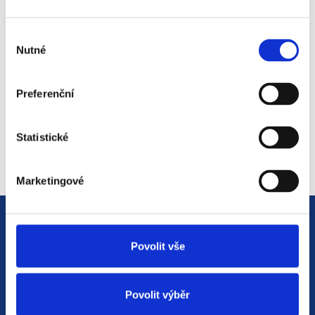
světem personalistiky
12. 8. 2025
Výběr
Nutné
souhlasu
#2 HR Abeceda: Od A do Z
Preferenční
světem personalistiky
22. 7. 2025
Statistické
Marketingové
Povolit vše
Povolit výběr
Jsme
HR agentura
s pobočkami v