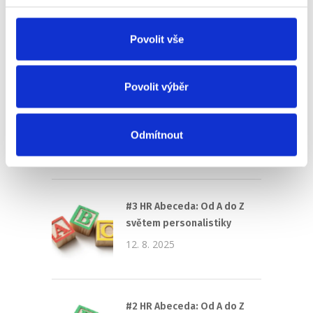
Pro HR
Povolit vše
Recent
Popular
Comments
Povolit výběr
(Ne)komunikace se
zaměstnavatelem
Odmítnout
18. 9. 2025
#3 HR Abeceda: Od A do Z
světem personalistiky
12. 8. 2025
#2 HR Abeceda: Od A do Z