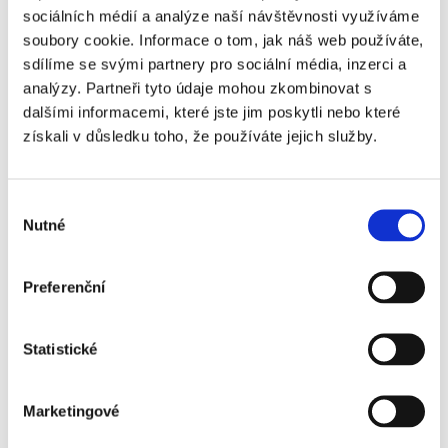
sociálních médií a analýze naší návštěvnosti využíváme
toho, za jakých podmínek máte nárok na
soubory cookie. Informace o tom, jak náš web používáte,
nemocenskou a…
sdílíme se svými partnery pro sociální média, inzerci a
analýzy. Partneři tyto údaje mohou zkombinovat s
dalšími informacemi, které jste jim poskytli nebo které
Číst více
získali v důsledku toho, že používáte jejich služby.
Výběr
Nutné
souhlasu
Preferenční
Statistické
Pro uchazeče
Pro zaměstnance
Marketingové