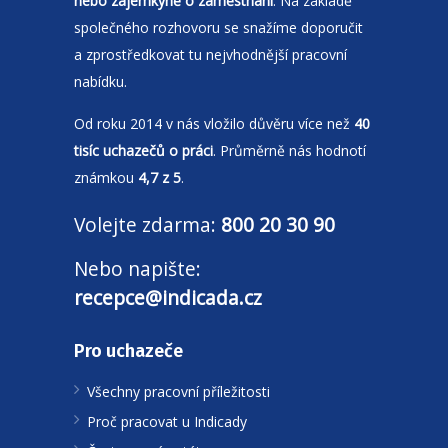
nebo zájemkyně o zaměstnání
. Na základě
společného rozhovoru se snažíme doporučit
a zprostředkovat tu nejvhodnější pracovní
nabídku.
Od roku 2014 v nás vložilo důvěru více než
40
tisíc uchazečů o práci
. Průměrně nás hodnotí
známkou
4,7 z 5
.
Volejte zdarma:
800 20 30 90
Nebo napište:
recepce@indicada.cz
Pro uchazeče
Všechny pracovní příležitosti
Proč pracovat u Indicady