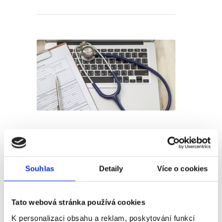
Nemocenská x ošetřovné?
Víte, jaký je v nich rozdíl?
Souhlas
Detaily
Více o cookies
Publikoval
Barbora Šugárková
Občas se stane každému, že musí zůstat
Tato webová stránka používá cookies
doma. Někdy, protože je nemocný, někdy,
K personalizaci obsahu a reklam, poskytování funkcí
že musí pečovat o dítě. Dnes malý souhrn