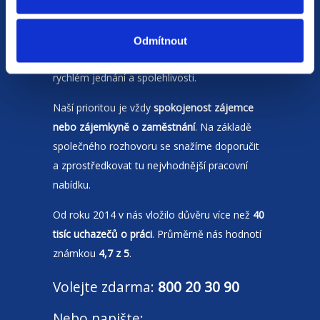
Jsme
HR agentura
s pobočkami v
Moravskoslezském kraji
a Polsku. Zakládáme
Odmítnout
si na individuálním a férovém přístupu,
rychlém jednání a spolehlivosti.
Naší prioritou je vždy
spokojenost zájemce
nebo zájemkyně o zaměstnání
. Na základě
společného rozhovoru se snažíme doporučit
a zprostředkovat tu nejvhodnější pracovní
nabídku.
Od roku 2014 v nás vložilo důvěru více než
40
tisíc uchazečů o práci
. Průměrně nás hodnotí
známkou
4,7 z 5
.
Volejte zdarma:
800 20 30 90
Nebo napište: