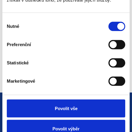
získali v důsledku toho, že používáte jejich služby.
#3 HR Abeceda: Od A do Z
světem personalistiky
Výběr
12. 8. 2025
Nutné
souhlasu
Preferenční
#2 HR Abeceda: Od A do Z
světem personalistiky
Statistické
22. 7. 2025
Marketingové
Povolit vše
Povolit výběr