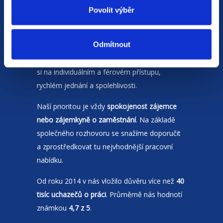
Povolit výběr
Odmítnout
Jsme
HR agentura
s pobočkami v
Moravskoslezském kraji
a Polsku. Zakládáme
si na individuálním a férovém přístupu,
rychlém jednání a spolehlivosti.
Naší prioritou je vždy
spokojenost zájemce
nebo zájemkyně o zaměstnání
. Na základě
společného rozhovoru se snažíme doporučit
a zprostředkovat tu nejvhodnější pracovní
nabídku.
Od roku 2014 v nás vložilo důvěru více než
40
tisíc uchazečů o práci
. Průměrně nás hodnotí
známkou
4,7 z 5
.