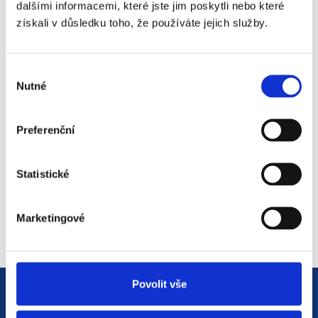
dalšími informacemi, které jste jim poskytli nebo které
získali v důsledku toho, že používáte jejich služby.
#3 HR Abeceda: Od A do Z
Výběr
světem personalistiky
Nutné
souhlasu
12. 8. 2025
Preferenční
#2 HR Abeceda: Od A do Z
Statistické
světem personalistiky
22. 7. 2025
Marketingové
Povolit vše