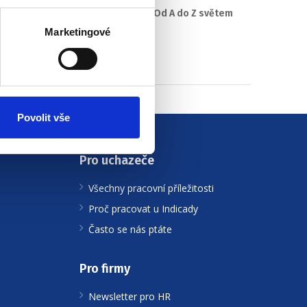
#2 HR Abeceda: Od A do Z světem
personalistiky
Marketingové
22. 7. 2025
Povolit vše
Pro uchazeče
Všechny pracovní příležitosti
Proč pracovat u Indicady
Často se nás ptáte
Pro firmy
Newsletter pro HR