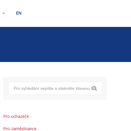
t
EN
Pro uchazeče
Pro zaměstnance