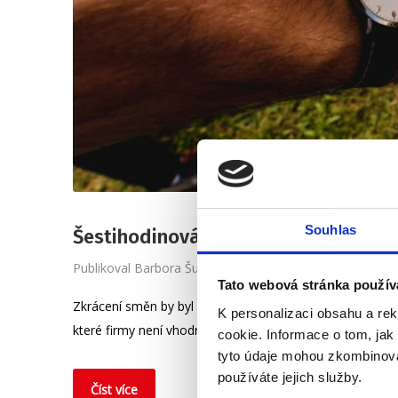
Souhlas
Šestihodinová pracovní doba? Spíše 
Publikoval
Barbora Šugárková
Tato webová stránka použív
Zkrácení směn by byl experiment, ale je snadno dosažitel
K personalizaci obsahu a re
které firmy není vhodný? A opravdu dokáže pomoct s flu
cookie. Informace o tom, jak
tyto údaje mohou zkombinovat
používáte jejich služby.
Číst více