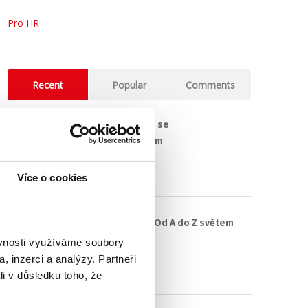
Pro HR
Recent
Popular
Comments
(Ne)komunikace se
zaměstnavatelem
18. 9. 2025
Více o cookies
#3 HR Abeceda: Od A do Z světem
personalistiky
ěvnosti využíváme soubory
, inzerci a analýzy. Partneři
12. 8. 2025
li v důsledku toho, že