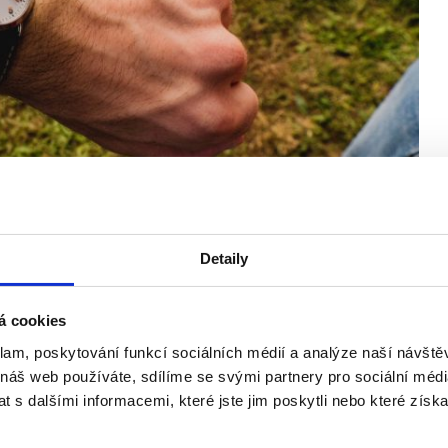
Detaily
nástroj než řešení
á cookies
ný, říká personalista Michal Přeček. Kolik firmu bude stát a pro
klam, poskytování funkcí sociálních médií a analýze naší návšt
ktuací?
 náš web používáte, sdílíme se svými partnery pro sociální média
 s dalšími informacemi, které jste jim poskytli nebo které získa