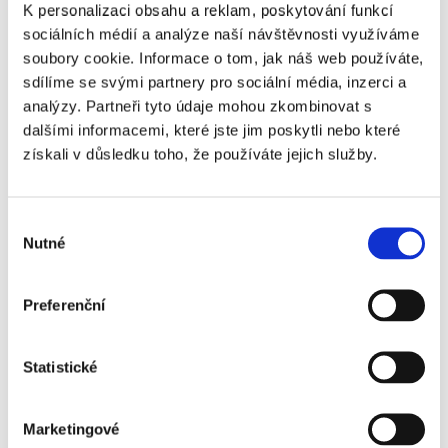
Když přijdete po práci do rozpáleného bytu
K personalizaci obsahu a reklam, poskytování funkcí
nebo domu, není to dvakrát příjemné.
sociálních médií a analýze naší návštěvnosti využíváme
Připravili jsme pro vás šest tipů, jak si to
soubory cookie. Informace o tom, jak náš web používáte,
sdílíme se svými partnery pro sociální média, inzerci a
usnadnit v letních vysokých teplotách.
analýzy. Partneři tyto údaje mohou zkombinovat s
dalšími informacemi, které jste jim poskytli nebo které
Číst více
získali v důsledku toho, že používáte jejich služby.
Výběr
Nutné
souhlasu
Preferenční
Statistické
Pro uchazeče
Marketingové
Pro zaměstnance