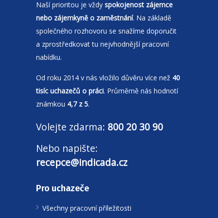
Naší prioritou je vždy
spokojenost zájemce
nebo zájemkyně o zaměstnání
. Na základě
společného rozhovoru se snažíme doporučit
a zprostředkovat tu nejvhodnější pracovní
nabídku.
Od roku 2014 v nás vložilo důvěru více než
40
tisíc uchazečů o práci
. Průměrně nás hodnotí
známkou
4,7 z 5
.
Volejte zdarma:
800 20 30 90
Nebo napište:
recepce@indicada.cz
Pro uchazeče
Všechny pracovní příležitosti