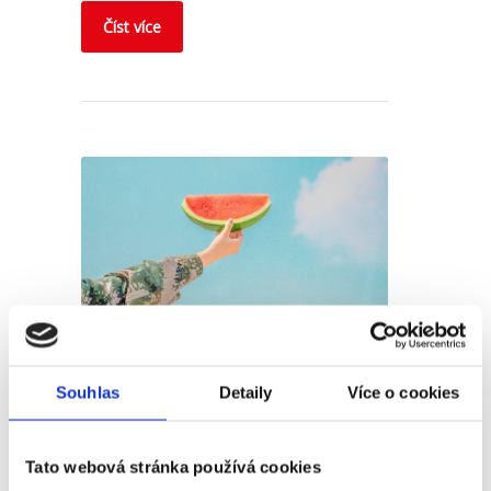
Číst více
6 tipů, jak si zpříjemnit letní
Souhlas
Detaily
Více o cookies
dny 🌴
Publikoval
Barbora Šugárková
Tato webová stránka používá cookies