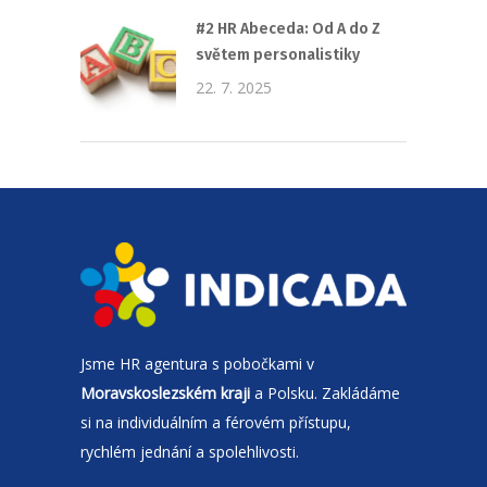
#2 HR Abeceda: Od A do Z
světem personalistiky
22. 7. 2025
Jsme
HR agentura
s pobočkami v
Moravskoslezském kraji
a Polsku. Zakládáme
si na individuálním a férovém přístupu,
rychlém jednání a spolehlivosti.