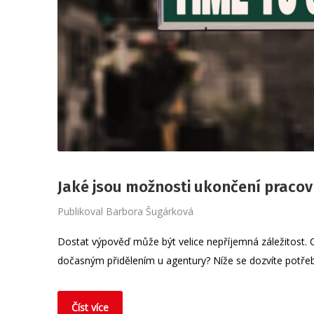
Jaké jsou možnosti ukončení praco
Publikoval
Barbora Šugárková
Dostat výpověď může být velice nepříjemná záležitost. Co 
dočasným přidělením u agentury? Níže se dozvíte potře
Číst více