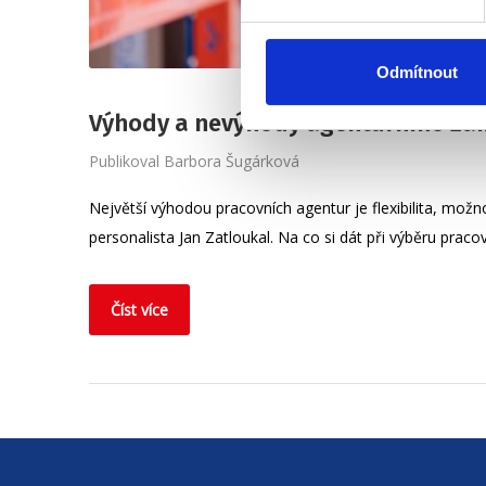
Odmítnout
Výhody a nevýhody agenturního za
Publikoval
Barbora Šugárková
Největší výhodou pracovních agentur je flexibilita, možn
personalista Jan Zatloukal. Na co si dát při výběru praco
Číst více