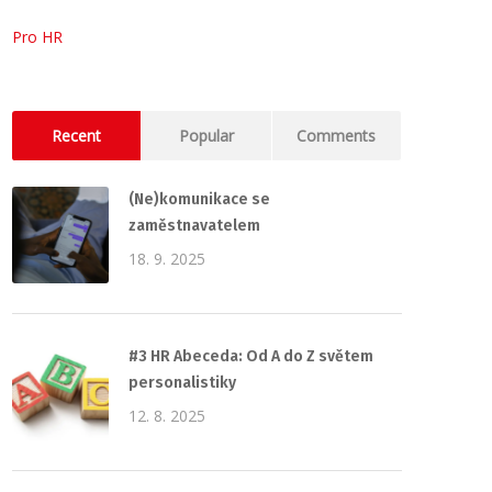
Pro HR
Recent
Popular
Comments
(Ne)komunikace se
zaměstnavatelem
18. 9. 2025
#3 HR Abeceda: Od A do Z světem
personalistiky
12. 8. 2025