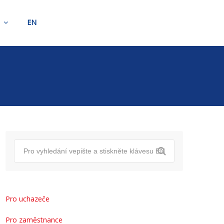
t
EN
Pro uchazeče
Pro zaměstnance