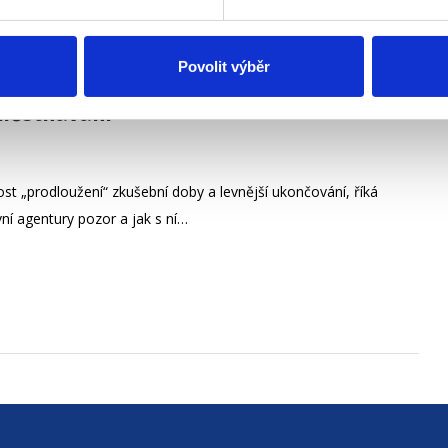
Povolit výběr
městnávání
ost „prodloužení“ zkušební doby a levnější ukončování, říká
vní agentury pozor a jak s ní…