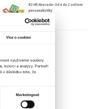
#2 HR Abeceda: Od A do Z světem
personalistiky
22. 7. 2025
Více o cookies
ěvnosti využíváme soubory
, inzerci a analýzy. Partneři
li v důsledku toho, že
Marketingové