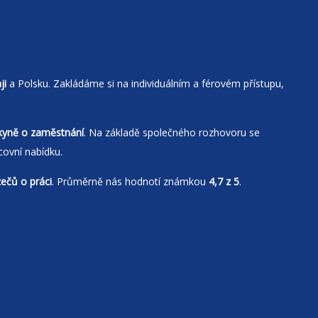
ji
a Polsku. Zakládáme si na individuálním a férovém přístupu,
kyně o zaměstnání
. Na základě společného rozhovoru se
covní nabídku.
zečů o práci
. Průměrně nás hodnotí známkou
4,7 z 5
.