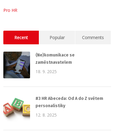
Pro HR
Recent
Popular
Comments
(Ne)komunikace se
zaměstnavatelem
18. 9. 2025
#3 HR Abeceda: Od A do Z světem
personalistiky
12. 8. 2025