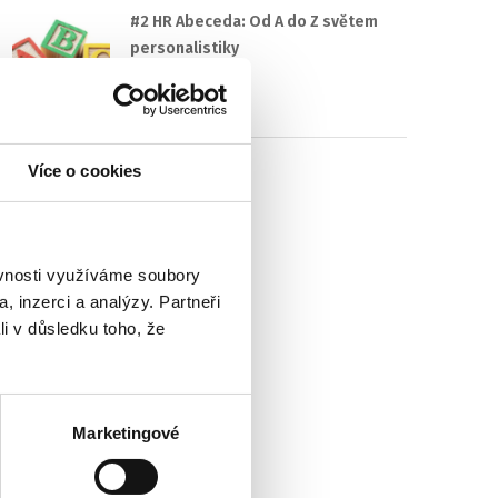
#2 HR Abeceda: Od A do Z světem
personalistiky
22. 7. 2025
Více o cookies
ěvnosti využíváme soubory
, inzerci a analýzy. Partneři
li v důsledku toho, že
Marketingové