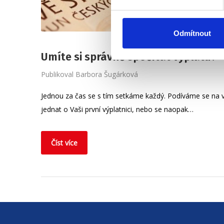
Odmítnout
Umíte si správně spočítat výplatu?
Publikoval
Barbora Šugárková
Jednou za čas se s tím setkáme každý. Podíváme se na 
jednat o Vaši první výplatnici, nebo se naopak…
Číst více