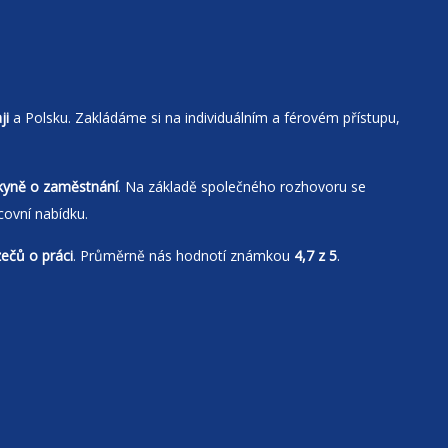
ji
a Polsku. Zakládáme si na individuálním a férovém přístupu,
kyně o zaměstnání
. Na základě společného rozhovoru se
covní nabídku.
zečů o práci
. Průměrně nás hodnotí známkou
4,7 z 5
.