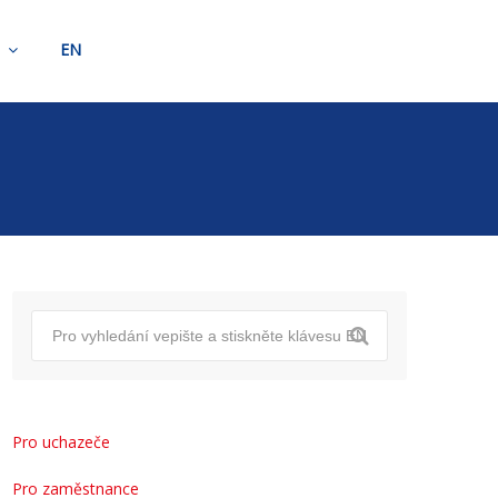
t
EN
Pro uchazeče
Pro zaměstnance