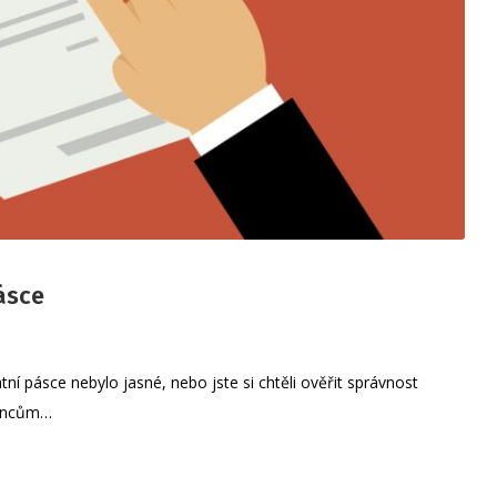
ásce
atní pásce nebylo jasné, nebo jste si chtěli ověřit správnost
nancům…