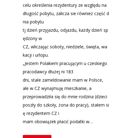
celu określenia rezydentury ze względu na
długość pobytu, zalicza sie również część d
nia pobytu
tj dzień przyjazdu, odjazdu, każdy dzień sp
ędzony w
CZ, wliczając soboty, niedziele, święta, wa
kacji i urlopu.
„Jestem Polakiem pracującym u czeskiego
pracodawcy dłużej ni 183
dni, stałe zameldowanie mam w Polsce,
ale w CZ wynajmuję mieszkanie, a
przeprowadziła się do mnie rodzina (dzieci
poszły do szkoły, żona do pracy), stałem si
ę rezydentem CZ i
mam obowiązek płacić podatki w…