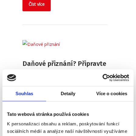
Číst více
Daňové přiznání? Připravte
si vše potřebné!
Publikoval
Barbora Šugárková
Souhlas
Detaily
Více o cookies
Přemýšlíte zda si máte podávat daňové
přiznání? A pokud ano, tak kde? Co k tomu
Tato webová stránka používá cookies
vše budete potřebovat? A máte vůbec
povinnost? Kdo a za jakých okolností Vám
K personalizaci obsahu a reklam, poskytování funkcí
daňové přiznání…
sociálních médií a analýze naší návštěvnosti využíváme