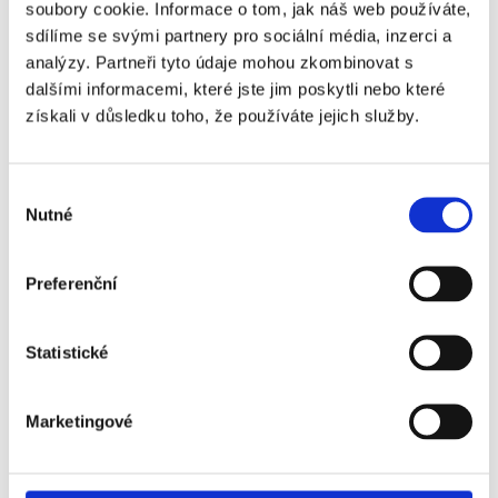
soubory cookie. Informace o tom, jak náš web používáte,
sdílíme se svými partnery pro sociální média, inzerci a
Číst více
analýzy. Partneři tyto údaje mohou zkombinovat s
dalšími informacemi, které jste jim poskytli nebo které
získali v důsledku toho, že používáte jejich služby.
Výběr
Nutné
souhlasu
Preferenční
Pro uchazeče
Statistické
Pro zaměstnance
Marketingové
Pro HR