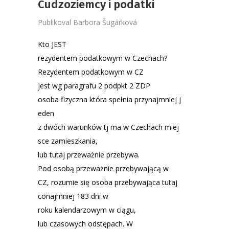
Cudzoziemcy i podatki
Publikoval
Barbora Šugárková
Kto JEST
rezydentem podatkowym w Czechach?​
Rezydentem podatkowym w CZ
jest wg paragrafu 2 podpkt 2 ZDP
osoba fizyczna która spełnia przynajmniej j
eden
z dwóch warunków tj ma w Czechach miej
sce zamieszkania,
lub tutaj przeważnie przebywa​. ​
Pod osobą przeważnie przebywającą w
CZ, rozumie się osoba przebywająca tutaj
conajmniej 183 dni w
roku kalendarzowym w ciągu,
lub czasowych odstępach.​ ​W