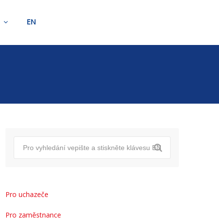
t
EN
Pro uchazeče
Pro zaměstnance