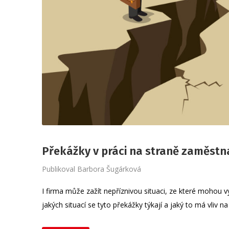
Překážky v práci na straně zaměstn
Publikoval
Barbora Šugárková
I firma může zažít nepříznivou situaci, ze které mohou 
jakých situací se tyto překážky týkají a jaký to má vliv