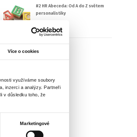
#2 HR Abeceda: Od A do Z světem
personalistiky
22. 7. 2025
Více o cookies
ěvnosti využíváme soubory
, inzerci a analýzy. Partneři
li v důsledku toho, že
Marketingové